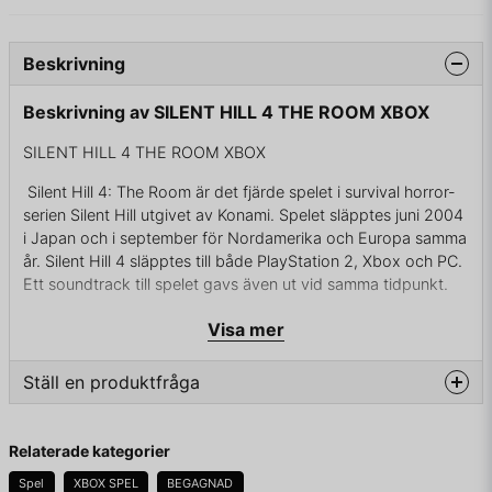
Beskrivning
Beskrivning av SILENT HILL 4 THE ROOM XBOX
SILENT HILL 4 THE ROOM XBOX
Silent Hill 4: The Room är det fjärde spelet i survival horror-
serien Silent Hill utgivet av Konami. Spelet släpptes juni 2004
i Japan och i september för Nordamerika och Europa samma
år. Silent Hill 4 släpptes till både PlayStation 2, Xbox och PC.
Ett soundtrack till spelet gavs även ut vid samma tidpunkt.
Till skillnad från de andra spelen i serien, så utspelar sig The
Visa mer
Room inte i den hemsökta staden Silent Hill. Istället möter vi
karaktären Henry Townshend som bor i den fiktiva staden
Ställ en produktfråga
South Ashfield sedan två år tillbaka. Han finner sig själv inlåst
i sin egen lägenhet och försöker gång på gång ta sig ut. Han
question
utforskar en rad övernaturliga världar och hamnar i konflikt
Fråga oss något om denna produkten...
Relaterade kategorier
med en odödlig seriemördare.
Spel
XBOX SPEL
BEGAGNAD