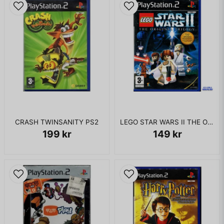
Village People "YMCA"
Good Charlotte "Girls and Boys"
Blondie "Heart of Glass"
Dido "Thank You"
Atomic Kitten "Eternal Flame"
Blue "One Love"
UTAN MANUAL
CRASH TWINSANITY PS2
LEGO STAR WARS II THE ORIGINAL TRILOGY PS2
199 kr
149 kr