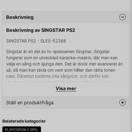
Beskrivning
Beskrivning av SINGSTAR PS2
SINGSTAR PS2 - SLES-52268
Singstar är en del av tv-spelsserien Singstar. Singstar
fungerar som en utvecklad karaoke-maskin, där man kan
välja en sång och sjunga den. Det är dock mer avancerat än
så, då man kan tävla om vem som håller den rätta tonen
bäst. Däremot bedöms inte sångröst, och därför kan
resultatet vara missvisande i hur "vackert" man sjunger.
Visa mer
Programmet finns även för PC, se Ultrastar. Spelarna
använder USB mikrofoner och sjunger gentemot musikvideor
för att samla poäng. Texterna visas längst ner på skärmen.
Ställ en produktfråga
Artist Låtar
question
Liberty X "Just a Little"
Fråga oss något om denna produkten...
Relaterade kategorier
Mis-Teeq "Scandalous"
The Darkness "I Believe in a Thing Called Love"
PLAYSTATION 2 SPEL