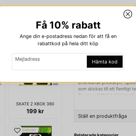
Få 10% rabatt
Beskrivning
Ange din e-postadress nedan för att få en
Beskrivning av SNIPE
rabattkod på hela ditt köp
SNIPER GHOST WARRIOR X
email
Mejladress
Hämta kod
Sniper: Ghost Warrior (även 
utvecklat av det polska spelf
2010 i Europa och den 29 jun
amerikansk prickskytt. Spele
som skickas till ett fientligt t
Trueno, ett fiktivt latiname
störtade deras tidigare reger
SKATE 2 XBOX 360
199 kr
En uppföljare till spelet, med
Ställ en produktfråga
2012.
Spelaren tar rollen som tre 
question
Fråga oss något om den
Relaterade kategorier
och en är en prickskytt. Un