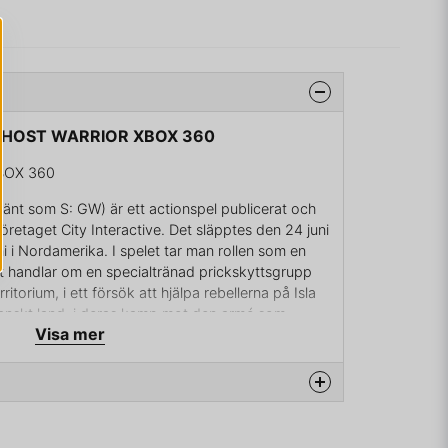
R GHOST WARRIOR XBOX 360
BOX 360
känt som S: GW) är ett actionspel publicerat och
öretaget City Interactive. Det släpptes den 24 juni
i i Nordamerika. I spelet tar man rollen som en
t handlar om en specialtränad prickskyttsgrupp
erritorium, i ett försök att hjälpa rebellerna på Isla
rikanskt land, i deras kamp mot den armé som
Visa mer
ing efter en stor statskupp.
 titeln Sniper: Ghost Warrior 2, släpptes under
karaktärer under spelets olika uppdrag, som var
na produkten...
der långvariga uppdrag och inom smyguppdrag tar