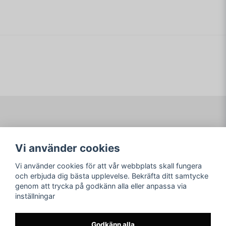
experimentet genom att döda henne. Emellertid bryter hon
sig ut, varpå en katt-och-råtta-lek mellan henne och
name
forskarteamet börjar.
Namn
DETTA ÄR EN NY PRODUKT
email
Mejladress
Ja, ni får publicera min fråga
Navigering
Mitt konto
Vi använder cookies
Köpvillkor
Logga in
Om www.ARKAD.nu
Registrera dig
Vi använder cookies för att vår webbplats skall fungera
Glömt lösenord?
och erbjuda dig bästa upplevelse. Bekräfta ditt samtycke
genom att trycka på godkänn alla eller anpassa via
Sociala medier
arkad.nu
inställningar
Facebook
© Copyright 2026
Skicka fråga
Instagram
Godkänn alla