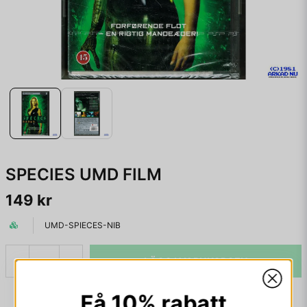
SPECIES UMD FILM
149 kr
UMD-SPIECES-NIB
LÄGG I VARUKORGEN
-
+
Få 10% rabatt