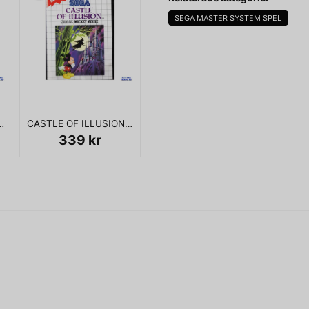
SEGA MASTER SYSTEM SPEL
name
Namn
 3-D MASTERSYSTEM
CASTLE OF ILLUSION STARRING MICKEY MOUSE MASTERSYSTEM
Ja, ni får publicera 
339 kr