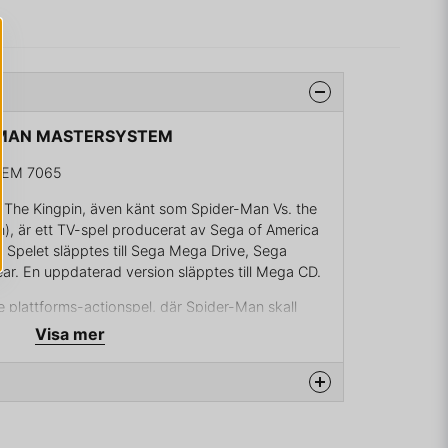
ER-MAN MASTERSYSTEM
TEM 7065
The Kingpin, även känt som Spider-Man Vs. the
n), är ett TV-spel producerat av Sega of America
 Spelet släpptes till Sega Mega Drive, Sega
. En uppdaterad version släpptes till Mega CD.
de plattforms-actionspel, där Spider-Man skall
or Octopus, Sandman, Lizard, Hobgoblin,
Visa mer
ch Venom samt Kingpin. Vid mitten av spelet
n av Venom
na produkten...