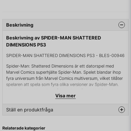
Beskrivning
Beskrivning av SPIDER-MAN SHATTERED
DIMENSIONS PS3
SPIDER-MAN SHATTERED DIMENSIONS PS3 - BLES-00946
Spider-Man: Shattered Dimensions är ett datorspel med
Marvel Comics superhjälte Spider-Man. Spelet blandar ihop
fyra universum från Marvel Comics multiversum, vilket tillåter
spelaren att spela som fyra olika versioner av Spider-Man.
Kända Spider-Man-röstskådespelare såsom Neil Patrick
Visa mer
Harris, Christopher Daniel Barnes, Dan Gilvezan och Josh
Keaton ger ut sina röster till Spider-Man från vart och ett av
sina respektive alternativa universum.
Ställ en produktfråga
Spelet kretsar kring en artefakt vid namn Tablet of Order and
question
Fråga oss något om denna produkten...
Chaos. När den slås i spillror under ett slagsmål mellan
Relaterade kategorier