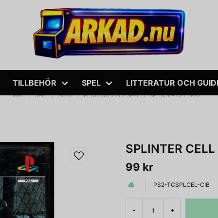
TILLBEHÖR
SPEL
LITTERATUR OCH GUID
Hem
SPEL
SONY
PLAYSTATION 2 SPEL
SPLINTER CELL PS2
SPLINTER CELL
99 kr
PS2-TCSPLCEL-CIB
-
+