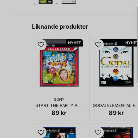
Liknande produkter
NYHET
NYHE
SONY
START THE PARTY PS3 ESSENTIALS
GODAI ELEMENTAL FORC
89 kr
89 kr