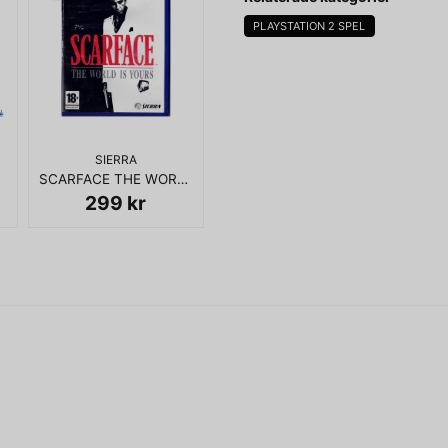
PLAYSTATION 2 SPEL
name
Namn
SIERRA
SCARFACE THE WORLD IS YOURS PS2 RENTAL
Ja, ni får publicera 
299 kr