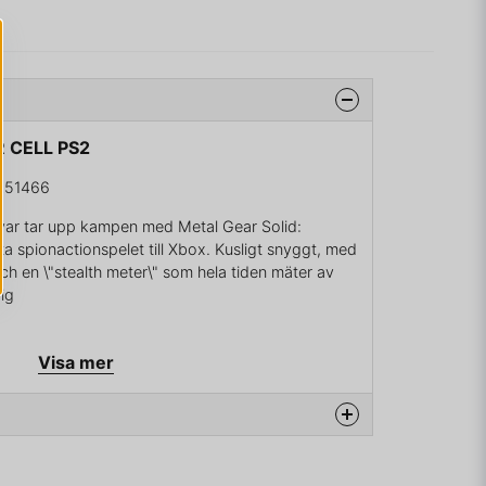
R CELL PS2
-51466
llvar tar upp kampen med Metal Gear Solid:
a spionactionspelet till Xbox. Kusligt snyggt, med
och en \"stealth meter\" som hela tiden mäter av
dig
Visa mer
na produkten...