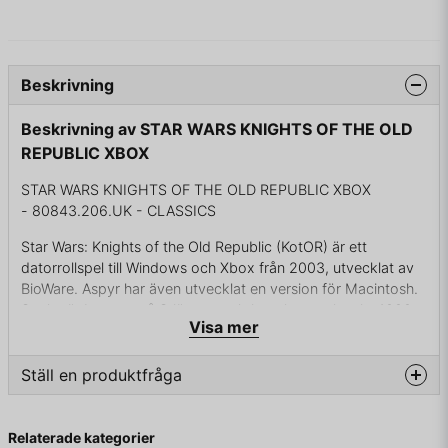
Beskrivning
Beskrivning av STAR WARS KNIGHTS OF THE OLD
REPUBLIC XBOX
STAR WARS KNIGHTS OF THE OLD REPUBLIC XBOX
- 80843.206.UK - CLASSICS
Star Wars: Knights of the Old Republic (KotOR) är ett
datorrollspel till Windows och Xbox från 2003, utvecklat av
BioWare. Aspyr har även utvecklat en version för Macintosh.
Spelet är baserat på Stjärnornas krig och utspelar sig 4000
Visa mer
år före händelserna i filmerna. En uppföljare kom 2004,
Knights of the Old Republic II - Sith Lords. Spelet är ett
rollspel där spelaren skapar sin egen karaktär och genom
Ställ en produktfråga
sina handlingar och ord driver närmare den mörka eller den
ljusa sidan. Spelarens val har inverkan på hur andra
question
Fråga oss något om denna produkten...
karaktärer bemöter henne eller honom och hur uppdragen
Relaterade kategorier