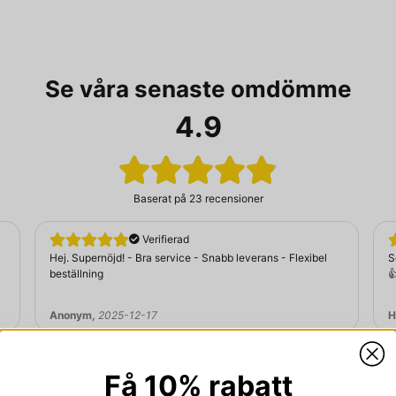
Se våra senaste omdömme
4.9
Baserat på
23 recensioner
Verifierad
Hej. Supernöjd! - Bra service - Snabb leverans - Flexibel
S
beställning

Anonym,
2025-12-17
H
Få 10% rabatt