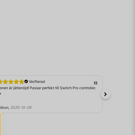
Verifierad
onen är jättenöjd! Passar perfekt till Switch Pro controller.
Bara bra :)

åkan,
2025-10-29
Johan,
2025