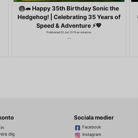
🎂🦔 Happy 35th Birthday Sonic the
Hedgehog! | Celebrating 35 Years of
Speed & Adventure ⚡💙
Publicerad 23 Jun 13:15 av arkad.nu
...
 konto
Sociala medier
Facebook
in
rera dig
Instagram