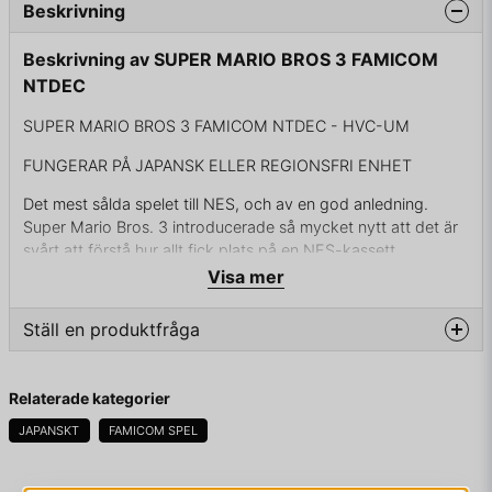
Beskrivning
Beskrivning av SUPER MARIO BROS 3 FAMICOM
NTDEC
SUPER MARIO BROS 3 FAMICOM NTDEC - HVC-UM
FUNGERAR PÅ JAPANSK ELLER REGIONSFRI ENHET
Det mest sålda spelet till NES, och av en god anledning.
Super Mario Bros. 3 introducerade så mycket nytt att det är
svårt att förstå hur allt fick plats på en NES-kassett.
Kartskärmen, flygförmågan, Chain Chomber, Bowsers barn...
Visa mer
keep reading.
Ställ en produktfråga
Det bästa tvådimensionella Mario-spelet? Det är det många
som tycker. Marios tredje äventyr tillförde otroligt mycket
question
nytt till serien, och många fiender och specialkrafter har
Fråga oss något om denna produkten...
Relaterade kategorier
hängt med än idag. I det här spelet lärde sig Mario att flyga,
och det var i Super Mario Bros. 3 som kartskärmen tillfördes.
JAPANSKT
FAMICOM SPEL
Fiender som Boo och Thwomp introducerades också i detta
äventyr.