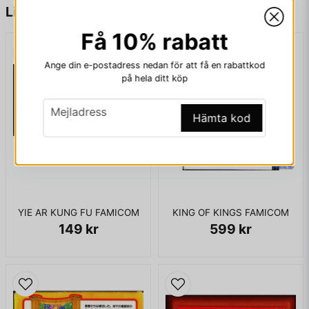
name
Namn
Liknande produkter
Få 10% rabatt
ENDAST KASSETT
email
Mejladress
Ange din e-postadress nedan för att få en rabattkod
på hela ditt köp
email
Mejladress
Hämta kod
Ja, ni får publicera min fråga
KING OF KINGS FAMICOM
YIE AR KUNG FU FAMICOM
599 kr
149 kr
Skicka fråga