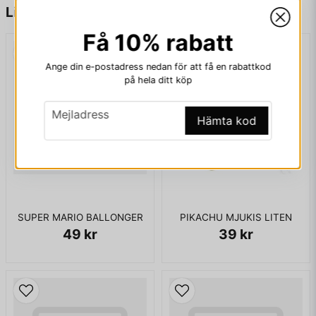
name
Namn
Liknande produkter
Få 10% rabatt
email
Mejladress
Ange din e-postadress nedan för att få en rabattkod
på hela ditt köp
email
Mejladress
Hämta kod
Ja, ni får publicera min fråga
SUPER MARIO BALLONGER
PIKACHU MJUKIS LITEN
49 kr
39 kr
Skicka fråga