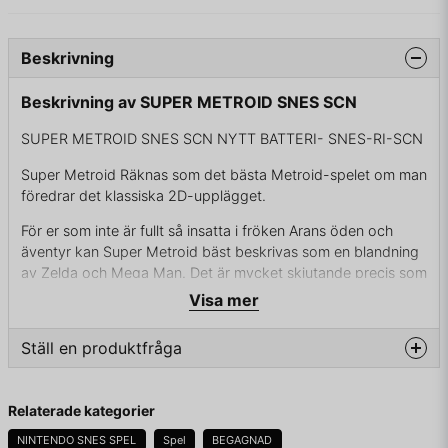
Beskrivning
Beskrivning av SUPER METROID SNES SCN
SUPER METROID SNES SCN NYTT BATTERI- SNES-RI-SCN
Super Metroid Räknas som det bästa Metroid-spelet om man
föredrar det klassiska 2D-upplägget.
För er som inte är fullt så insatta i fröken Arans öden och
äventyr kan Super Metroid bäst beskrivas som en blandning
av Zelda och Mega Man. Det är mycket skjutande precis som
i Mega Man och vapen samt uppgraderingar ska erövras,
Visa mer
men det har likväl ett äventyrligt upplägg med varierande
miljöer och mycket utforskande. Precis som i Zelda.
Ställ en produktfråga
Handlingen tar vid direkt efter Metroid II: Return of Samus
question
Fråga oss något om denna produkten...
Upplev den totala stämningen i Super Metroid. Få andra spel
Relaterade kategorier
har en sådan atmosfär som den sjätte delen (enligt seriens
NINTENDO SNES SPEL
Spel
BEGAGNAD