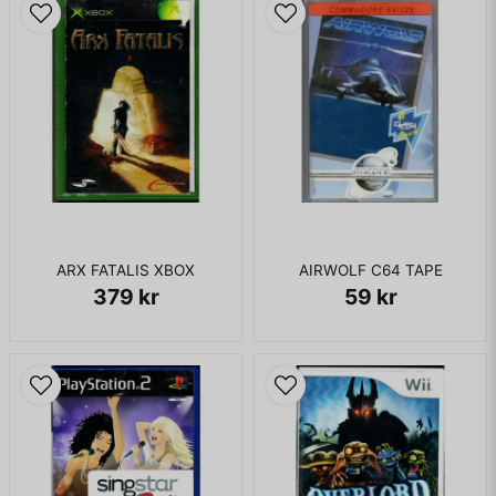
ingen fiende syns till. Allt är kusligt tyst förutom en dov
bakgrundsmusik som ingjuter oro. Snart upptäcker Samus en
grotta som hon rusar in i, men även här är allt dött. Hon tar
sig vidare ned till de nivåer där hon slogs mot Moderhjärnan i
det första Metroid, men hon möter samma syn. Tomhet,
tystnad och ödeläggelse. Vad har hänt på planeten Zebes?
Tempot håller ångan uppe genom hela äventyret
Super Metroid är dock inte bara atmosfär. Det här är ett
ruskigt bra äventyr som aldrig blir segt eller drygt. Spelet är
inte alltför stort, men det är spännande hela vägen fram. Vare
sig man söker skydd från ösregnet på Crateria, konfronterar
ARX FATALIS XBOX
AIRWOLF C64 TAPE
biologiska livsformer i Brinstar eller tar försiktiga steg i
379 kr
59 kr
Wrecked Ship så bjuder Super Metroid på en spelupplevelse
utöver det vanliga. Tillbehör som Grapple Beam, Super
Missile, Power Bomb och Screw Attack hjälper vår hjältinna
på sin väg, vilket behövs mot alla groteska monster som
väntar på henne.
Gillar man spännande äventyr får man bara inte missa Super
Metroid. Det här är tv-spelshistoria i spelbar form och har
man inte upplevt Super Metroid så har man inte spelat ett av