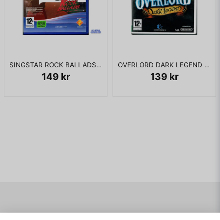
de bästa spelen som 90-talet bjöd på.
Box: SNSP-RI-SCN
Manual: SNSP-RI-SCN
Kassett: SNSP-RI-SCN
SINGSTAR ROCK BALLADS PS2
OVERLORD DARK LEGEND WII
149 kr
139 kr
KOMPLETT I BOX - OK BOX - OK MANUAL MED
HUNDÖRON OCH SKAV - MYCKET FIN KASSETT MED
NYTT SPARBATTERI
Navigering
Mitt konto