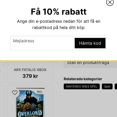
Beskrivning
Få 10% rabatt
Beskrivning av SUPER 
Ange din e-postadress nedan för att få en
SUPER MULTITAP SNES
rabattkod på hela ditt köp
email
Mejladress
Hämta kod
ENDAST ENHET
Ställ en produktfråga
EBOY SCN
ARX FATALIS XBOX
question
379 kr
Fråga oss något om den
Relaterade kategorier
NINTENDO SNES SPEL
Spel
name
Namn