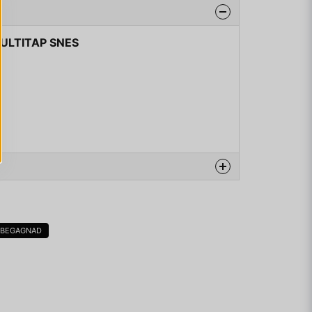
MULTITAP SNES
na produkten...
BEGAGNAD
email
Mejladress