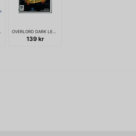
Ja, ni får publicera 
ALLADS PS2
OVERLORD DARK LEGEND WII
139 kr