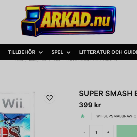
TILLBEHÖR
SPEL
LITTERATUR OCH GUID
Hem
Kategorier
Spel
SUPER SMASH BROS BRAWL WII
SUPER SMASH 
399 kr
WII-SUPSMABBRAW-C
-
+