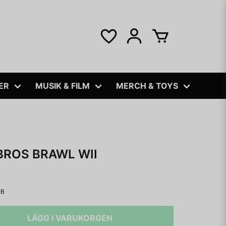
ER
MUSIK & FILM
MERCH & TOYS
BROS BRAWL WII
IB
LÄGG I VARUKORGEN