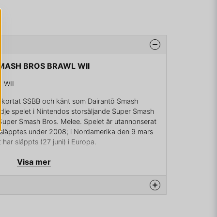
 SMASH BROS BRAWL WII
 WII
örkortat SSBB och känt som Dairantō Smash
redje spelet i Nintendos storsäljande Super Smash
, Super Smash Bros. Melee. Spelet är utannonserat
h släpptes under 2008; i Nordamerika den 9 mars
 har släppts (27 juni) i Europa.
, genom att styra den spelfigur man valt, skada de
Visa mer
ill slut få dem att ramla av banan. Det finns även
an har fått ner de andra spelarnas figurer
ntendos mer kända spelfigurer från flera olika
na produkten...
e kända och några från spelserier som inte ägs av