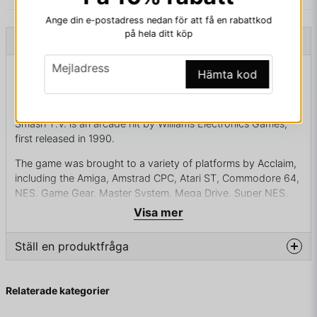
Ange din e-postadress nedan för att få en rabattkod
på hela ditt köp
Beskrivning
email
Mejladress
Beskrivning av SUPER SMASH TV GAMEGEAR
Hämta kod
SUPER SMASH TV GAMEGEAR - T-81058-50
Smash T.V. is an arcade hit by Williams Electronics Games,
first released in 1990.
The game was brought to a variety of platforms by Acclaim,
including the Amiga, Amstrad CPC, Atari ST, Commodore 64,
NES, Game Gear, Master System, Mega Drive, Super NES,
and ZX Spectrum. It has recently been re-released on the
Visa mer
Xbox Live Arcade service. The game was followed by a
semi-sequel Total Carnage, which did not prove to be as
Ställ en produktfråga
successful.
The Mega Drive and Super NES ports were titled Super
question
Fråga oss något om denna produkten...
Relaterade kategorier
Smash TV, though are essentially the same game and the title
screens were left unchanged.