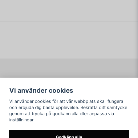
name
I BOX UTAN MANUAL
Namn
email
Mejladress
Ja, ni får publicera min fråga
Navigering
Mitt konto
Vi använder cookies
Köpvillkor
Logga in
Om www.ARKAD.nu
Registrera dig
Vi använder cookies för att vår webbplats skall fungera
Glömt lösenord?
och erbjuda dig bästa upplevelse. Bekräfta ditt samtycke
genom att trycka på godkänn alla eller anpassa via
Sociala medier
arkad.nu
inställningar
Facebook
© Copyright 2026
Skicka fråga
Instagram
Godkänn alla