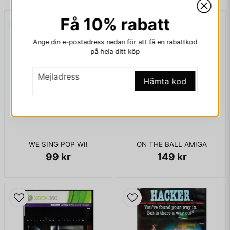
Få 10% rabatt
email
Mejladress
Ange din e-postadress nedan för att få en rabattkod
på hela ditt köp
email
Mejladress
Ja, ni får publicera min fråga
Hämta kod
WE SING POP WII
ON THE BALL AMIGA
99 kr
149 kr
Skicka fråga