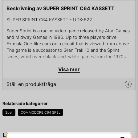
Beskrivning av SUPER SPRINT C64 KASSETT
SUPER SPRINT C64 KASSETT - UDK-622
Super Sprint is a racing video game released by Atari Games
and Midway Games in 1986. Up to three players drive
Formula One-like cars on a circuit that is viewed from above.
The game is a successor to Gran Trak 10 and the Sprint
series, which were black-and-white games from the 1970s.
Visa mer
KOMPLETT I BOX
Ställ en produktfråga
question
Fråga oss något om denna produkten...
Relaterade kategorier
Spel
COMMODORE C64 SPEL
name
Namn
Liknande produkter