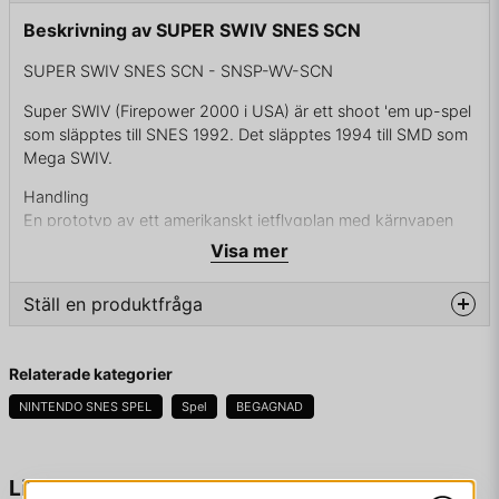
Beskrivning av SUPER SWIV SNES SCN
SUPER SWIV SNES SCN - SNSP-WV-SCN
Super SWIV (Firepower 2000 i USA) är ett shoot 'em up-spel
som släpptes till SNES 1992. Det släpptes 1994 till SMD som
Mega SWIV.
Handling
En prototyp av ett amerikanskt jetflygplan med kärnvapen
har skjutits ner under ett rutinuppdrag. Förövarna har spårats
Visa mer
till en vulkanisk ö i centrala Atlanten. Flygplanet skall
återhämtas. Man väljer mellan att styra en helikopter eller en
Ställ en produktfråga
jeep.
question
Fråga oss något om denna produkten...
Relaterade kategorier
ENDAST KASSETT
NINTENDO SNES SPEL
Spel
BEGAGNAD
name
Namn
Liknande produkter