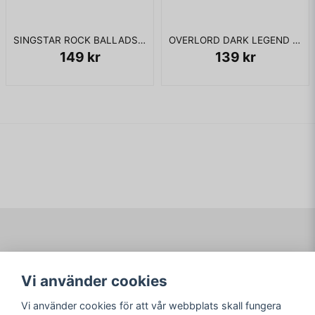
SINGSTAR ROCK BALLADS PS2
OVERLORD DARK LEGEND WII
149 kr
139 kr
Navigering
Mitt konto
Vi använder cookies
Köpvillkor
Logga in
Om www.ARKAD.nu
Registrera dig
Vi använder cookies för att vår webbplats skall fungera
Glömt lösenord?