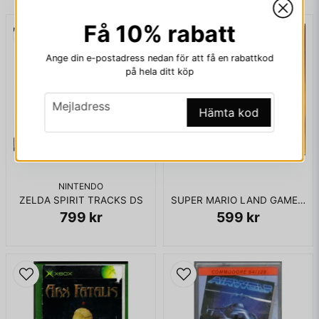
Få 10% rabatt
email
Mejladress
Ange din e-postadress nedan för att få en rabattkod
på hela ditt köp
email
Mejladress
Ja, ni får publicera min fråga
Hämta kod
NINTENDO
ZELDA SPIRIT TRACKS DS
SUPER MARIO LAND GAMEBOY SCN
799 kr
599 kr
Skicka fråga