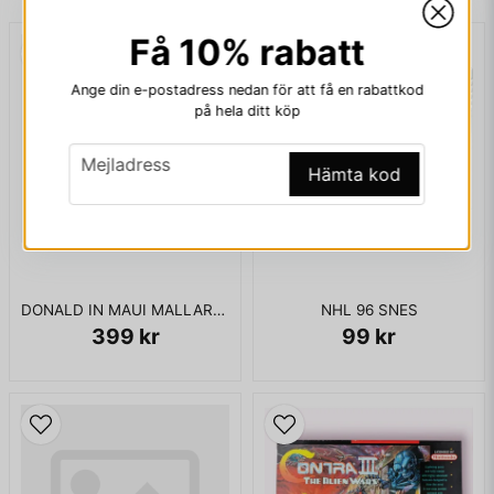
Få 10% rabatt
email
Mejladress
Ange din e-postadress nedan för att få en rabattkod
på hela ditt köp
email
Mejladress
Ja, ni får publicera min fråga
Hämta kod
DONALD IN MAUI MALLARD SNES
NHL 96 SNES
399 kr
99 kr
Skicka fråga