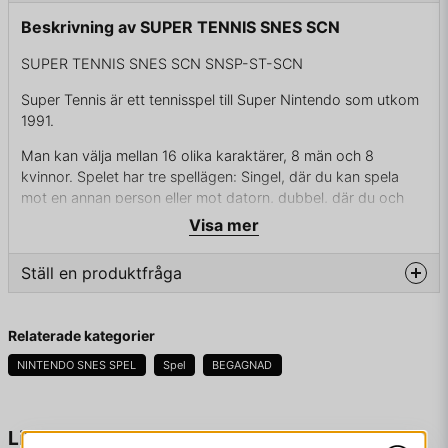
Beskrivning av SUPER TENNIS SNES SCN
SUPER TENNIS SNES SCN SNSP-ST-SCN
Super Tennis är ett tennisspel till Super Nintendo som utkom
1991.
Man kan välja mellan 16 olika karaktärer, 8 män och 8
kvinnor. Spelet har tre spellägen: Singel, där du kan spela
mot en annan person eller mot datorn, dubbel, där du och
eventuellt en annan person kan para ihop er på något sätt i
Visa mer
en dubbelmatch samt Circuit mode. Circuit mode innehåller
flera tourer där du spelar genom turneringar för att få högre
Ställ en produktfråga
rankning och siktar mot att nå rakingtoppen. Det finns fyra
mindre, och fyra större turneringar där varje spelas på ett av
question
underlagen hårt, gräs eller grus
Fråga oss något om denna produkten...
Relaterade kategorier
NINTENDO SNES SPEL
Spel
BEGAGNAD
ENDAST KASSETT - RISIG CART
name
Namn
Liknande produkter