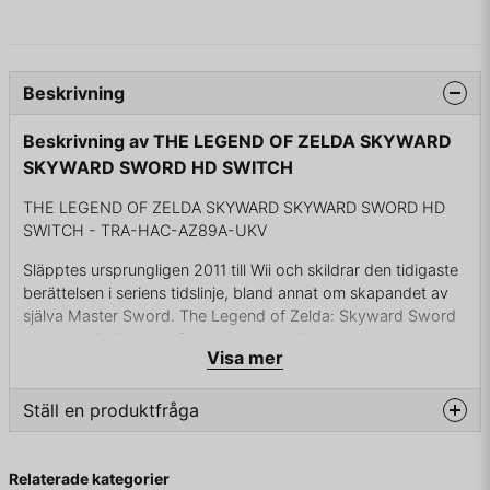
Beskrivning
Beskrivning av THE LEGEND OF ZELDA SKYWARD
SKYWARD SWORD HD SWITCH
THE LEGEND OF ZELDA SKYWARD SKYWARD SWORD HD
SWITCH - TRA-HAC-AZ89A-UKV
Släpptes ursprungligen 2011 till Wii och skildrar den tidigaste
berättelsen i seriens tidslinje, bland annat om skapandet av
själva Master Sword. The Legend of Zelda: Skyward Sword
kommer till Nintendo Switch med smidigare och mer intuitiva
Visa mer
kontroller. Grafik och bilduppdatering har också förbättrats. I
den här finslipade versionen av spelet, som körs med jämna
60 bilder per sekund, kan du välja att spela med
Ställ en produktfråga
rörelsekontroll med de två Joy-Con-kontrollerna på samma
sätt som i originalet. Alternativt så kan du också spela med
question
Fråga oss något om denna produkten...
Nintendo Switch Pro Controller, i handhållet läge eller med en
Relaterade kategorier