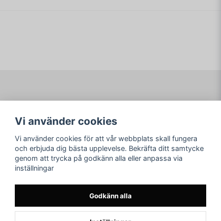
name
Namn
email
Mejladress
Ja, ni får publicera min fråga
Navigering
Mitt konto
Vi använder cookies
Köpvillkor
Logga in
Om www.ARKAD.nu
Registrera dig
Vi använder cookies för att vår webbplats skall fungera
Glömt lösenord?
och erbjuda dig bästa upplevelse. Bekräfta ditt samtycke
genom att trycka på godkänn alla eller anpassa via
Sociala medier
arkad.nu
inställningar
Facebook
© Copyright 2026
Skicka fråga
Instagram
Godkänn alla
Youtube