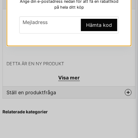
Ange din e-postadress nedan för att få en rabattkod
Beskrivning
på hela ditt köp
Beskrivning av THE OFFICIAL NINTENDO
email
Mejladress
MAGAZINE NR 99 OKTOBER 2013
Hämta kod
THE OFFICIAL NINTENDO MAGAZINE NR 99 OKTOBER
2013
DETTA ÄR EN NY PRODUKT
Visa mer
Ställ en produktfråga
question
Fråga oss något om denna produkten...
Relaterade kategorier