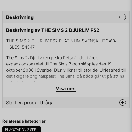
Beskrivning
Beskrivning av THE SIMS 2 DJURLIV PS2
THE SIMS 2 DJURLIV PS2 PLATINUM SVENSK UTGÅVA
- SLES-54347
The Sims 2: Djurliv (engelska:Pets) är det fjärde
expansionspaketet till The Sims 2 och släpptes den 19
oktober 2006 i Sverige. Djurliv liknar till stor del Unleashed till
det tidigare originalspelet The Sims, då båda går ut på att ha
och sköta om husdjur.
Visa mer
I spelet kan simmarna äga olika sorters husdjur, som hundar,
katter, ullråttor (marsvinsliknande varelser) och fåglar. Det
Ställ en produktfråga
finns många olika raser att välja mellan, och det finns även
möjlighet att korsa och skapa egna raser. Djuren har, precis
question
som simmarna, gener, åldersstadium och släktträd. Simmarna
Fråga oss något om denna produkten...
Relaterade kategorier
kan lära sina djur tricks och konster som att sitta, ligga och
spela död.
PLAYSTATION 2 SPEL