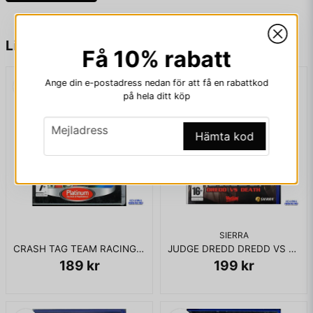
name
Namn
Liknande produkter
Få 10% rabatt
Ange din e-postadress nedan för att få en rabattkod
email
Mejladress
på hela ditt köp
email
Mejladress
Hämta kod
Ja, ni får publicera min fråga
SIERRA
CRASH TAG TEAM RACING PS2
JUDGE DREDD DREDD VS DEATH PS2
189 kr
199 kr
Skicka fråga