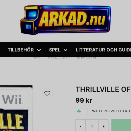
TILLBEHÖR
SPEL
LITTERATUR OCH GUID
Hem
THRILLVILLE OFF THE RAILS WII
THRILLVILLE OF
99 kr
WII-THRILLVILLEOTR-C
-
+