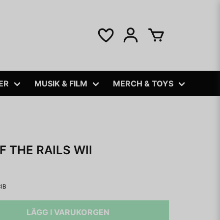
ER
MUSIK & FILM
MERCH & TOYS
F THE RAILS WII
IB
LÄGG I VARUKORGEN