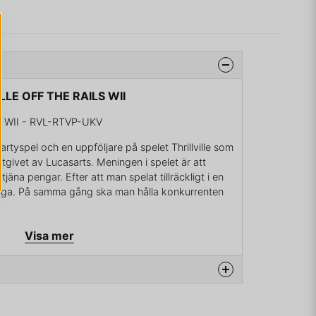
ILLE OFF THE RAILS WII
 WII - RVL-RTVP-UKV
tt partyspel och en uppföljare på spelet Thrillville som
utgivet av Lucasarts. Meningen i spelet är att
tjäna pengar. Efter att man spelat tillräckligt i en
ängliga. På samma gång ska man hålla konkurrenten
köta om farbror Mortimers nöjespark. Man får själv
Visa mer
 men det måste finnas tillräckligt med energi,
också se till att gästerna är nöjda.
ker än Thrillville Stunts så kommer det olika
en Globo-joy. I Thrillville Otherworlds har det
na produkten...
 alltså robotar som kan åka på de olika