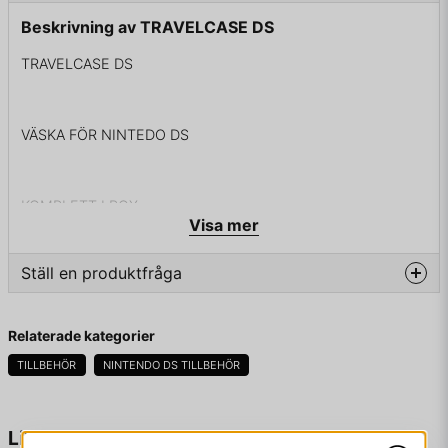
Beskrivning av TRAVELCASE DS
TRAVELCASE DS
VÄSKA FÖR NINTEDO DS
KOMPLETT I BOX
Visa mer
Ställ en produktfråga
question
Fråga oss något om denna produkten...
Relaterade kategorier
TILLBEHÖR
NINTENDO DS TILLBEHÖR
name
Namn
Liknande produkter