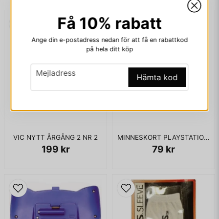
Få 10% rabatt
email
Mejladress
Ange din e-postadress nedan för att få en rabattkod
på hela ditt köp
email
Mejladress
Ja, ni får publicera min fråga
Hämta kod
VIC NYTT ÅRGÅNG 2 NR 2
MINNESKORT PLAYSTATION 1MB
199 kr
79 kr
Skicka fråga