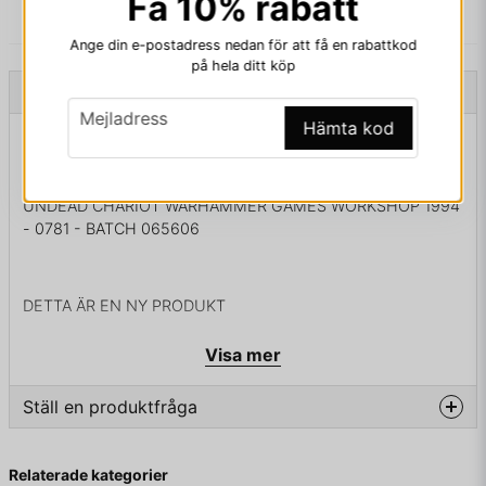
Få 10% rabatt
Ange din e-postadress nedan för att få en rabattkod
på hela ditt köp
Beskrivning
email
Mejladress
Hämta kod
Beskrivning av UNDEAD CHARIOT WARHAMMER
GAMES WORKSHOP 1994
UNDEAD CHARIOT WARHAMMER GAMES WORKSHOP 1994
- 0781 - BATCH 065606
DETTA ÄR EN NY PRODUKT
Visa mer
Ställ en produktfråga
question
Fråga oss något om denna produkten...
Relaterade kategorier