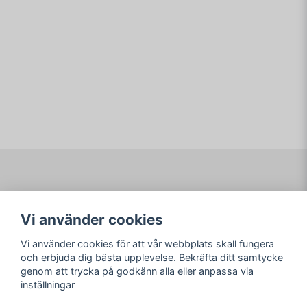
name
Namn
email
Mejladress
Ja, ni får publicera min fråga
Navigering
Mitt konto
Vi använder cookies
Köpvillkor
Logga in
Om www.ARKAD.nu
Registrera dig
Vi använder cookies för att vår webbplats skall fungera
Glömt lösenord?
och erbjuda dig bästa upplevelse. Bekräfta ditt samtycke
genom att trycka på godkänn alla eller anpassa via
Sociala medier
arkad.nu
inställningar
Facebook
© Copyright 2026
Skicka fråga