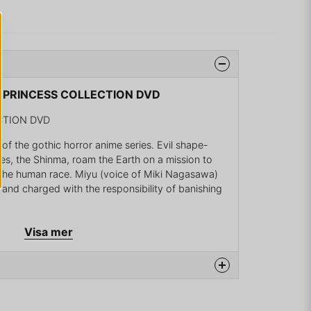
RE PRINCESS COLLECTION DVD
CTION DVD
f the gothic horror anime series. Evil shape-
es, the Shinma, roam the Earth on a mission to
 the human race. Miyu (voice of Miki Nagasawa)
and charged with the responsibility of banishing
Visa mer
Knows', 'At the Next Station', 'The Forest Calls',
Coloured Portrait', 'The Ghost of Miyu', 'Fate',
, 'The Swamp of Promises', 'Soft Face', 'The
le of the Ocean's Light: Part One', 'Tale of the
ream of the Mermaid', 'Woman Priest', 'The Moray
na produkten...
 of the Dolls', 'Butterfly Enchantment', 'Flag of