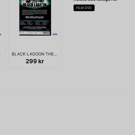
Shinma', 'Once Upon a Time',
FILM DVD
Last Shinma' and 'The Eternal
name
Namn
KOMPLETT I BOX
1 PART 2 DVD
BLACK LAGOON THE COLLECTION DVD SVENSK UTGÅVA
Ja, ni får publicera 
299 kr