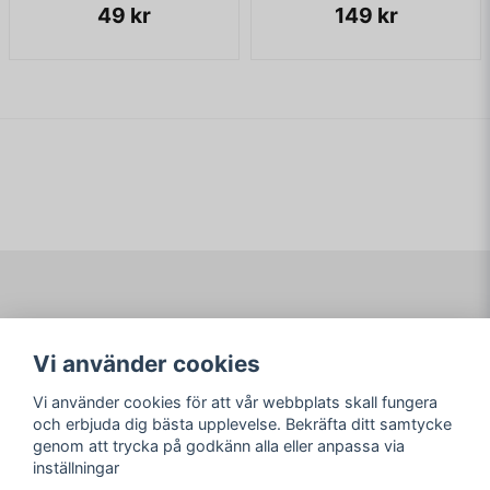
49 kr
149 kr
Navigering
Mitt konto
Vi använder cookies
Köpvillkor
Logga in
Om www.ARKAD.nu
Registrera dig
Vi använder cookies för att vår webbplats skall fungera
Glömt lösenord?
och erbjuda dig bästa upplevelse. Bekräfta ditt samtycke
genom att trycka på godkänn alla eller anpassa via
Sociala medier
arkad.nu
inställningar
Facebook
© Copyright 2026