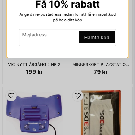
Få 10% rabatt
Ange din e-postadress nedan för att få en rabattkod
på hela ditt köp
Ja, ni får publicera min fråga
email
Mejladress
Hämta kod
VIC NYTT ÅRGÅNG 2 NR 2
MINNESKORT PLAYSTATION 1MB
199 kr
79 kr
Skicka fråga