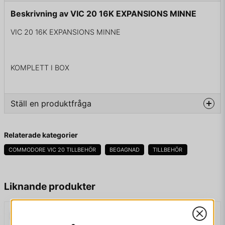
Beskrivning av VIC 20 16K EXPANSIONS MINNE
VIC 20 16K EXPANSIONS MINNE
KOMPLETT I BOX
Ställ en produktfråga
question
Fråga oss något om denna produkten...
Relaterade kategorier
COMMODORE VIC 20 TILLBEHÖR
BEGAGNAD
TILLBEHÖR
name
Namn
Liknande produkter
email
Mejladress