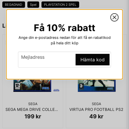
Arkadläge, Versus, Survival och träning Detaljerad grafik och
BEGAGNAD
Spel
PLAYSTATION 2 SPEL
animationer för sin tid Anpassningsmöjligheter och profiler för
karaktärer
name
👉 För fightingspelsfantaster som söker utmaning och
Namn
Liknande produkter
Få 10% rabatt
precision – Virtua Fighter 4 är en sann mästare i genren! 🏆🔥
Ange din e-postadress nedan för att få en rabattkod
KOMPLETT I BOX
på hela ditt köp
email
Mejladress
email
Mejladress
Hämta kod
Ja, ni får publicera min fråga
SEGA
SEGA
SEGA MEGA DRIVE COLLECTION PS2
VIRTUA PRO FOOTBALL PS2
199 kr
49 kr
Skicka fråga