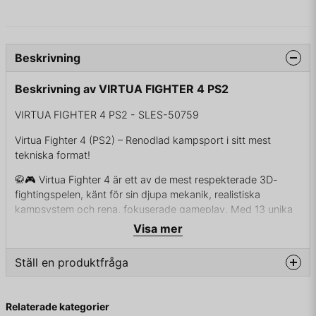
Beskrivning
Beskrivning av VIRTUA FIGHTER 4 PS2
VIRTUA FIGHTER 4 PS2 - SLES-50759
Virtua Fighter 4 (PS2) – Renodlad kampsport i sitt mest
tekniska format!
🥋🎮 Virtua Fighter 4 är ett av de mest respekterade 3D-
fightingspelen, känt för sin djupa mekanik, realistiska
kampsystem och rena, fokuserade gameplay. Med 13 unika
fighters, var och en med sin egen kampsportstil, bjuder
Visa mer
spelet på intensiva matcher där timing och teknik är viktigare
än knapprullning.
Ställ en produktfråga
🎮 Plattform: PlayStation 2 (PS2)
🥊 Genre: Fighting / 3D Fighter
question
💠 Funktioner: 13 spelbara karaktärer, inklusive nya fighters
Fråga oss något om denna produkten...
Relaterade kategorier
Djup och teknisk stridsmekanik – perfekt för tävlingsspelare