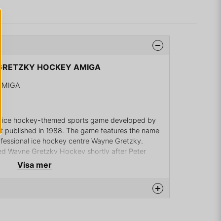
E GRETZKY HOCKEY AMIGA
AMIGA
n ice hockey-themed sports game developed by
st published in 1988. The game features the name
ofessional ice hockey centre Wayne Gretzky.
d Wayne Gretzky Hockey shortly after Peter
from the Edmonton Oilers to the Los Angeles
Visa mer
d the game with two sequels: Wayne Gretzky
na produkten...
 Gretzky Hockey 3 (1991).