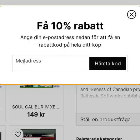
Få 10% rabatt
Beskrivning
Ange din e-postadress nedan för att få en
Beskrivning av WAYN
rabattkod på hela ditt köp
WAYNE GRETZKY HOCKEY 
email
Mejladress
Hämta kod
Wayne Gretzky Hockey is a
Bethesda Softworks, and fir
and likeness of Canadian pr
Bethesda Softworks publishe
Pocklington traded Gretzky 
EAMCAST
SOUL CALIBUR IV XBOX 360
Kings on 9 August 1988.
149 kr
Ställ en produktfråga
Bethesda Softworks followe
question
Fråga oss något om den
Hockey II (1990) and Wayne
Relaterade kategorier