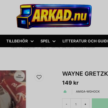
TILLBEHÖR
SPEL
LITTERATUR OCH GUID
Hem
Kategorier
Spel
WAYNE GRETZKY HOCKEY AMIGA
WAYNE GRETZK
149 kr
AMIGA-WGHOCK
-
+