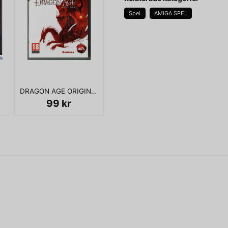
Spel
AMIGA SPEL
KOMPLETT I BOX
name
Namn
DRAGON AGE ORIGINS PS3
Ja, ni får publicera 
99 kr