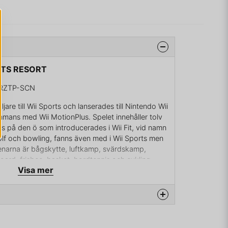
ORTS RESORT
-RZTP-SCN
jare till Wii Sports och lanserades till Nintendo Wii
mans med Wii MotionPlus. Spelet innehåller tolv
as på den ö som introducerades i Wii Fit, vid namn
olf och bowling, fanns även med i Wii Sports men
renarna är bågskytte, luftkamp, svärdskamp,
oard, frisbee, basket, bordtennis och cykling.
Visa mer
 utökar känsligheten i Wii Remote styrs spelen av
d som tidigare var möjligt i Wii Sports.
na produkten...