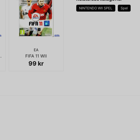
NINTENDO WII SPEL
Spel
name
Namn
EA
COMPLETE SAGA WII
FIFA 11 WII
Ja, ni får publicera 
99 kr