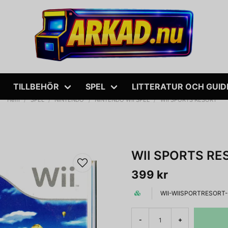
TILLBEHÖR
SPEL
LITTERATUR OCH GUID
Hem
SPEL
NINTENDO
NINTENDO WII SPEL
WII SPORTS RESORT
WII SPORTS RE
399 kr
WII-WIISPORTRESORT
-
+