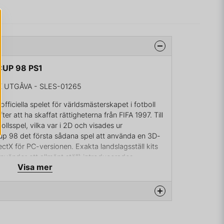
CUP 98 PS1
 UTGÅVA - SLES-01265
fficiella spelet för världsmästerskapet i fotboll
ter att ha skaffat rättigheterna från FIFA 1997. Till
ollsspel, vilka var i 2D och visades ur
Cup 98 det första sådana spel att använda en 3D-
ctX för PC-versionen. Exakta landslagsställ kits
vänder ett allmänt ställ) introducerades,
Visa mer
verkarnas logotyper och officiell merchandise.
FA: Road to World Cup 98, men innehåller också
som ändring av spelstrategi och spelarnas
kapsmatcherna är också lag som inte kvalade in till
ptes till Microsoft Windows, PlayStation, Nintendo
na produkten...