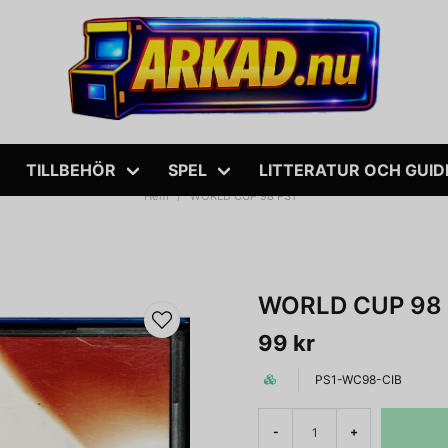
TILLBEHÖR
SPEL
LITTERATUR OCH GUID
Hem
WORLD CUP 98 PS1
WORLD CUP 98 
99 kr
PS1-WC98-CIB
-
+