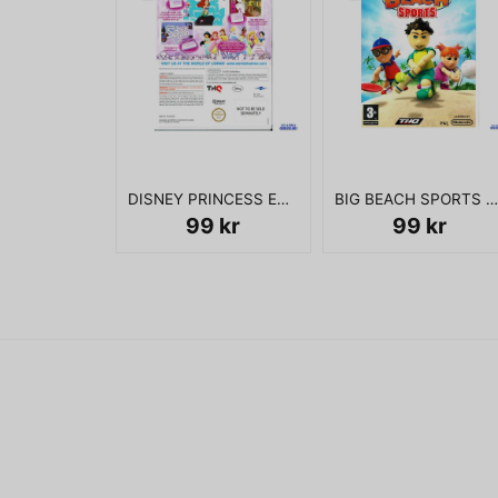
DISNEY PRINCESS ENCHANTING STORYBOOKS WII
BIG BEACH SPORTS WII
99 kr
99 kr