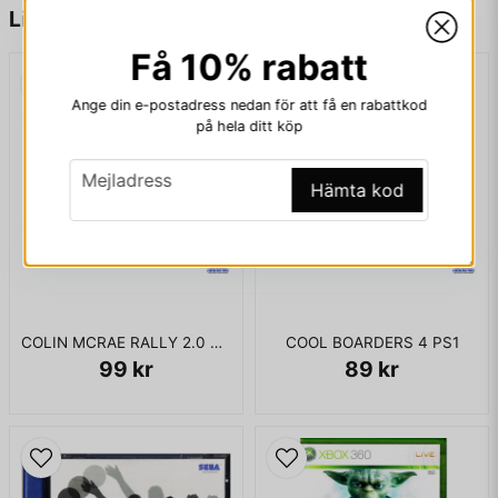
name
Namn
Liknande produkter
Få 10% rabatt
KOMPLETT I BOX
email
Mejladress
Ange din e-postadress nedan för att få en rabattkod
på hela ditt köp
email
Mejladress
Hämta kod
Ja, ni får publicera min fråga
COLIN MCRAE RALLY 2.0 PS1
COOL BOARDERS 4 PS1
99 kr
89 kr
Skicka fråga