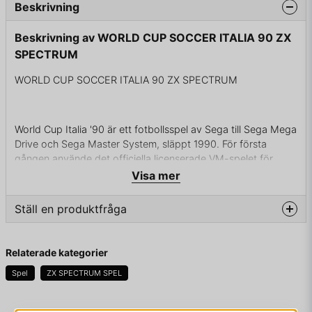
Beskrivning
Beskrivning av WORLD CUP SOCCER ITALIA 90 ZX
SPECTRUM
WORLD CUP SOCCER ITALIA 90 ZX SPECTRUM
World Cup Italia '90 är ett fotbollsspel av Sega till Sega Mega
Drive och Sega Master System, släppt 1990. För första
gången använde det officiella licenserade VM-spelet för
turneringen den officiella logotypen, och maskoten. Spelet
Visa mer
använder officiella grupper, lag och turneringens spelschema.
Ställ en produktfråga
Spelet porterades av US Gold till DOS, Amiga, Atari ST,
question
Fråga oss något om denna produkten...
Commodore 64 och ZX Spectrum . Efter turneringen
Relaterade kategorier
släpptes spelet som World Championship Soccer och bytte
Spel
ZX SPECTRUM SPEL
senare namn till Sega Soccer på Mega 6-samlingskassetten
till SEGA Mega Drive, och utan Virgin Mastertronic-listan. I
Brasilien släpptes spelet som Super Futebol II.