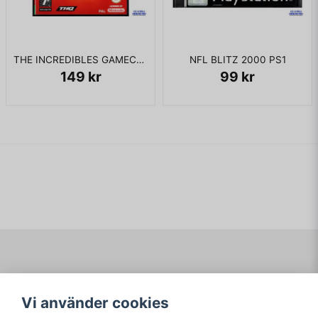
THE INCREDIBLES GAMECUBE
NFL BLITZ 2000 PS1
149 kr
99 kr
Navigering
Mitt konto
Vi använder cookies
Köpvillkor
Logga in
Om www.ARKAD.nu
Registrera dig