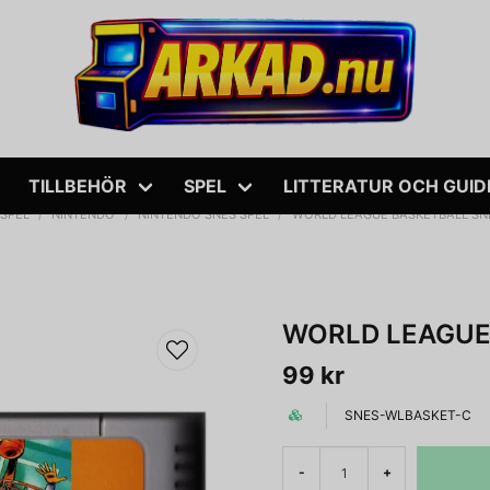
TILLBEHÖR
SPEL
LITTERATUR OCH GUID
SPEL
NINTENDO
NINTENDO SNES SPEL
WORLD LEAGUE BASKETBALL SN
WORLD LEAGUE
99 kr
SNES-WLBASKET-C
-
+