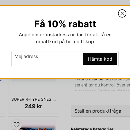
Få 10% rabatt
Beskrivning
Ange din e-postadress nedan för att få en
Beskrivning av WORLD
rabattkod på hela ditt köp
WORLD LEAGUE BASKETBAL
email
Mejladress
Hämta kod
🏀🌍 World League Basketbal
Ett klassiskt basketspel som 
I World League Basketball (u
serien) tar du kontroll över et
turneringar. Spelet använder
imponerande djup och rörelse
SUPER R-TYPE SNES SCN
och dynamisk.
249 kr
Ställ en produktfråga
👉 Varför är detta spel specie
✅ Utvecklat av Hal Laborat
question
Fråga oss något om den
Smash Bros.
Relaterade kategorier