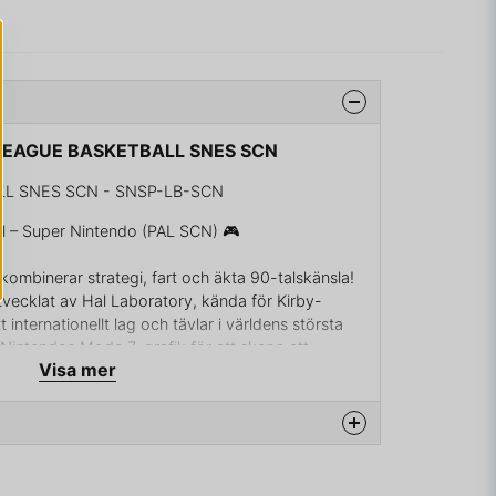
 LEAGUE BASKETBALL SNES SCN
L SNES SCN - SNSP-LB-SCN
l – Super Nintendo (PAL SCN) 🎮
kombinerar strategi, fart och äkta 90-talskänsla!
tvecklat av Hal Laboratory, kända för Kirby-
t internationellt lag och tävlar i världens största
 Nintendos Mode 7-grafik för att skapa ett
Visa mer
 i banorna, vilket gör varje match både intensiv
llt?
ory – samma studio som skapade Kirby och Super
na produkten...