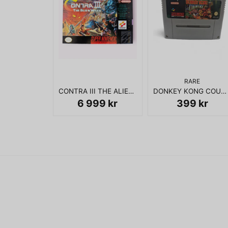
RARE
CONTRA III THE ALIEN WARS SNES NTSC USA
DONKEY KONG COUNTRY SNES SCN
6 999 kr
399 kr