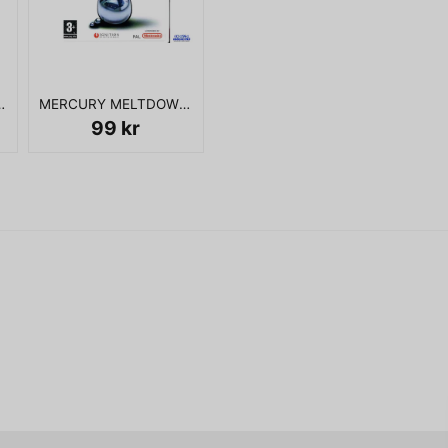
name
Namn
SANITY PS2
MERCURY MELTDOWN REVOLUTION WII
Ja, ni får publicera 
99 kr