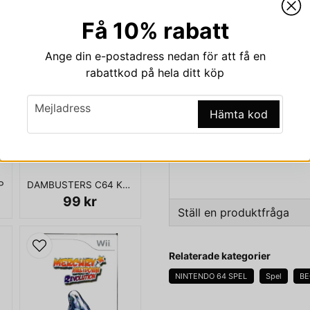
Beskrivning
Få 10% rabatt
Beskrivning av WORM
Ange din e-postadress nedan för att få en
WORMS ARMAGEDDON N64
rabattkod på hela ditt köp
Worms Armageddon är ett tur
email
utvecklat av Team17 och utgi
Mejladress
Hämta kod
Nintendo 64, Dreamcast och
ENDAST KASSETT
P
DAMBUSTERS C64 KASSETT
99 kr
Ställ en produktfråga
question
Fråga oss något om den
Relaterade kategorier
NINTENDO 64 SPEL
Spel
B