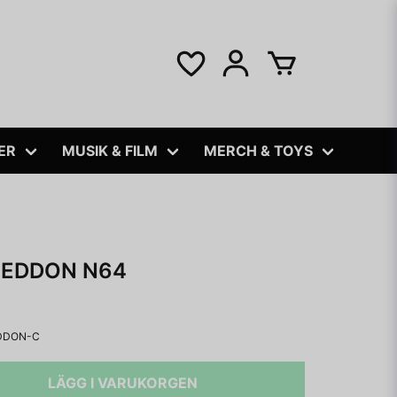
ER
MUSIK & FILM
MERCH & TOYS
EDDON N64
DDON-C
LÄGG I VARUKORGEN