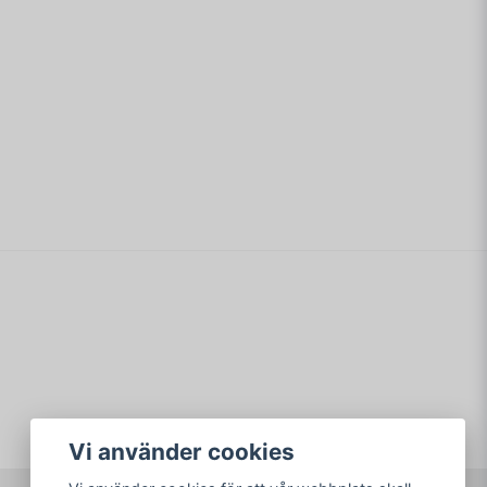
email
Mejladress
min fråga
Skicka fråga
Vi använder cookies