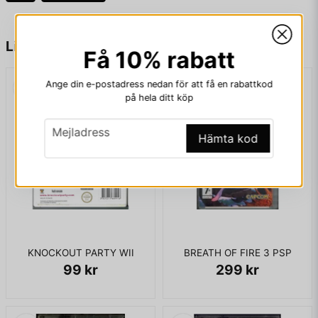
name
Namn
Liknande produkter
Få 10% rabatt
Ange din e-postadress nedan för att få en rabattkod
email
Mejladress
på hela ditt köp
email
Mejladress
Hämta kod
Ja, ni får publicera min fråga
KNOCKOUT PARTY WII
BREATH OF FIRE 3 PSP
99 kr
299 kr
Skicka fråga