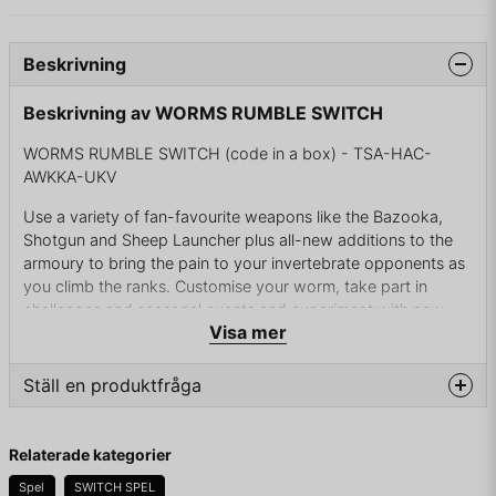
Beskrivning
Beskrivning av WORMS RUMBLE SWITCH
WORMS RUMBLE SWITCH (code in a box) - TSA-HAC-
AWKKA-UKV
Use a variety of fan-favourite weapons like the Bazooka,
Shotgun and Sheep Launcher plus all-new additions to the
armoury to bring the pain to your invertebrate opponents as
you climb the ranks. Customise your worm, take part in
challenges and seasonal events and experiment with new
Visa mer
ways to play in The Lab. This is Worms, reinvented.
Ställ en produktfråga
DETTA ÄR EN NY PRUDUKT
question
Fråga oss något om denna produkten...
Relaterade kategorier
Spel
SWITCH SPEL