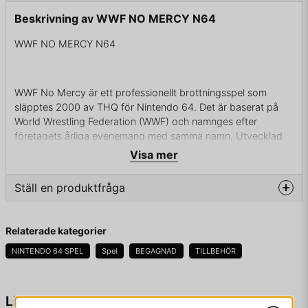
Beskrivning av WWF NO MERCY N64
WWF NO MERCY N64
WWF No Mercy är ett professionellt brottningsspel som
släpptes 2000 av THQ för Nintendo 64. Det är baserat på
World Wrestling Federation (WWF) och namnges efter
företagets årliga evenemang med samma namn. Utvecklad
av Asmik Ace Entertainment och AKI Corporation, är No
Visa mer
Mercy den sista i en serie Nintendo 64-wrestling-spel från de
företag som startade med WCW vs nWo: World Tour.
Ställ en produktfråga
question
Fråga oss något om denna produkten...
ENDAST KASSETT
Relaterade kategorier
NINTENDO 64 SPEL
Spel
BEGAGNAD
TILLBEHÖR
name
Namn
Liknande produkter