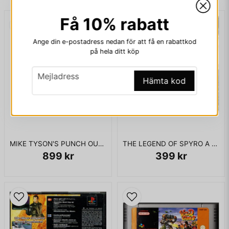
Få 10% rabatt
email
Mejladress
Ange din e-postadress nedan för att få en rabattkod
på hela ditt köp
email
Mejladress
Ja, ni får publicera min fråga
Hämta kod
MIKE TYSON'S PUNCH OUT NES 5 SKRUVARS
THE LEGEND OF SPYRO A NEW BEGINNING GAMEBOY ADVANCE
899 kr
399 kr
Skicka fråga