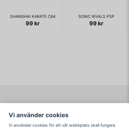
SHANGHAI KARATE C64
SONIC RIVALS PSP
99 kr
99 kr
Navigering
Mitt konto
Vi använder cookies
Köpvillkor
Logga in
Om www.ARKAD.nu
Registrera dig
Vi använder cookies för att vår webbplats skall fungera
Glömt lösenord?