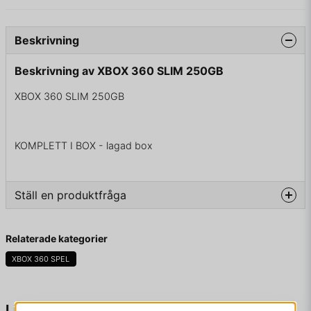
Beskrivning
Beskrivning av XBOX 360 SLIM 250GB
XBOX 360 SLIM 250GB
KOMPLETT I BOX - lagad box
Ställ en produktfråga
question
Fråga oss något om denna produkten...
Relaterade kategorier
XBOX 360 SPEL
name
Namn
Liknande produkter