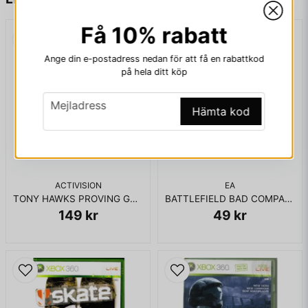
Få 10% rabatt
email
Mejladress
Ange din e-postadress nedan för att få en rabattkod
på hela ditt köp
email
Mejladress
Hämta kod
Ja, ni får publicera min fråga
ACTIVISION
EA
TONY HAWKS PROVING GROUND XBOX 360
BATTLEFIELD BAD COMPANY 2 XBOX 360
149 kr
49 kr
Skicka fråga