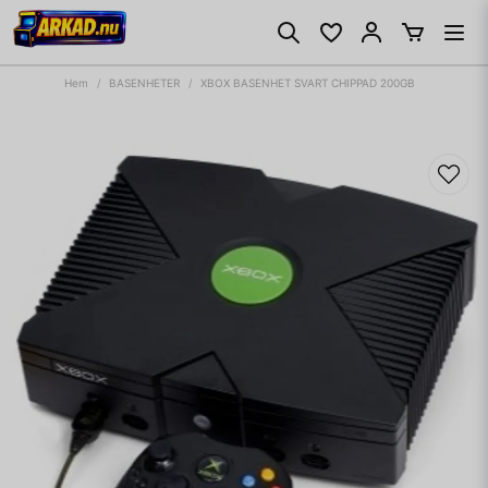
Hem
BASENHETER
XBOX BASENHET SVART CHIPPAD 200GB