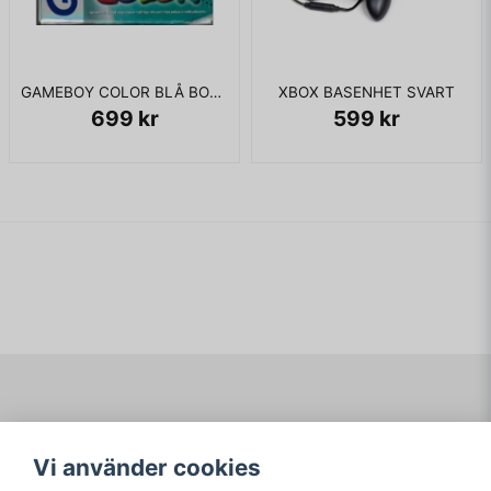
GAMEBOY COLOR BLÅ BOXAD SCN
XBOX BASENHET SVART
699 kr
599 kr
Navigering
Mitt konto
Vi använder cookies
Köpvillkor
Logga in
Om www.ARKAD.nu
Registrera dig