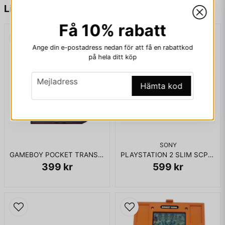
name
Namn
Liknande produkter
Få 10% rabatt
email
Mejladress
Ange din e-postadress nedan för att få en rabattkod
på hela ditt köp
email
Mejladress
Hämta kod
Ja, ni får publicera min fråga
SONY
GAMEBOY POCKET TRANSPARENT
PLAYSTATION 2 SLIM SCPH-77004
399 kr
599 kr
Skicka fråga