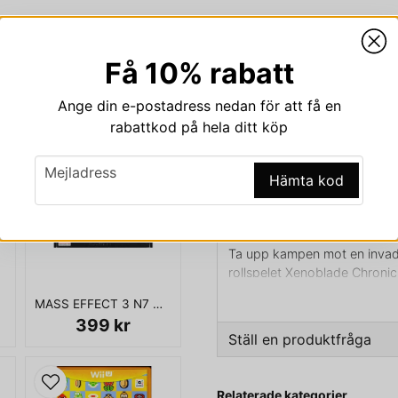
Få 10% rabatt
Beskrivning
Ange din e-postadress nedan för att få en
Beskrivning av XENOB
rabattkod på hela ditt köp
XENOBLADE CHRONICLES 3
email
Mejladress
UTGÅVA
Hämta kod
Upplev det episka rollspelet
Nintendo 3DS!
Ta upp kampen mot en invad
rollspelet Xenoblade Chronic
släpptes till Wii så släpps 
MASS EFFECT 3 N7 COLLECTORS EDITION XBOX 360
New Nintendo 3DS XL.
399 kr
Ställ en produktfråga
Utforska enorma landskap i 3
realtidsaction och strategi. 
nyheter så detta kommer vara
question
Fråga oss något om den
Relaterade kategorier
det mytomspunna svärdet 