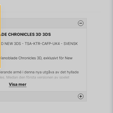
LADE CHRONICLES 3D 3DS
D NEW 3DS - TSA-KTR-CAFP-UK4 - SVENSK
 Xenoblade Chronicles 3D, exklusivt för New
erande armé i denna nya utgåva av det hyllade
les. Medan den första versionen av spelet
denna nya utgåvan endast till New Nintendo 3DS och
Visa mer
D och ge dig in i strider som blandar
Xenoblade Chronicles 3D innehåller en del exklusiva
 det ultimata sättet att ta reda på sanningen om
na produkten...
Monado.