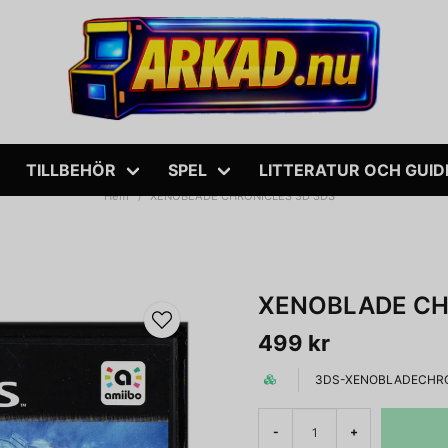
TILLBEHÖR
SPEL
LITTERATUR OCH GUID
Hem
XENOBLADE CHRONICLES 3D 3DS
XENOBLADE CH
499 kr
3DS-XENOBLADECHRO
-
+