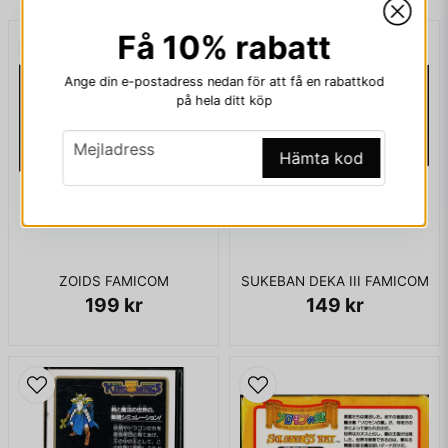
Få 10% rabatt
email
Mejladress
Ange din e-postadress nedan för att få en rabattkod
på hela ditt köp
email
Mejladress
Ja, ni får publicera min fråga
Hämta kod
ZOIDS FAMICOM
SUKEBAN DEKA III FAMICOM
199 kr
149 kr
Skicka fråga