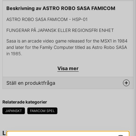
Beskrivning av ASTRO ROBO SASA FAMICOM
ASTRO ROBO SASA FAMICOM - HSP-01
FUNGERAR PÅ JAPANSK ELLER REGIONSFRI ENHET
Sasa is an arcade video game released for the MSX1 in 1984
and later for the Family Computer titled as Astro Robo SASA
in 1985.
This video game involved obtaining capsules with an 'E' on
Visa mer
them, sometimes suspended by balloons. The main character
could only use bullets to propel himself, and when the bullet
Ställ en produktfråga
count reaches 0, the game ends. A player can also lose
bullets by colliding with an enemy, the other player, or the
other player's bullets.
question
Fråga oss något om denna produkten...
Relaterade kategorier
JAPANSKT
FAMICOM SPEL
ENDAST KASSETT
name
Namn
Liknande produkter