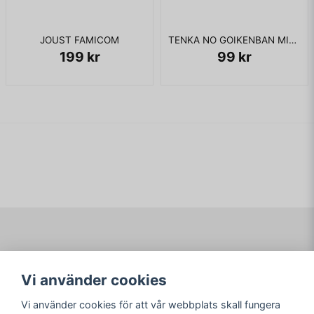
JOUST FAMICOM
TENKA NO GOIKENBAN MITO KOUMON FAMICOM
199 kr
99 kr
Navigering
Mitt konto
Vi använder cookies
Köpvillkor
Logga in
Om www.ARKAD.nu
Registrera dig
Vi använder cookies för att vår webbplats skall fungera
Glömt lösenord?