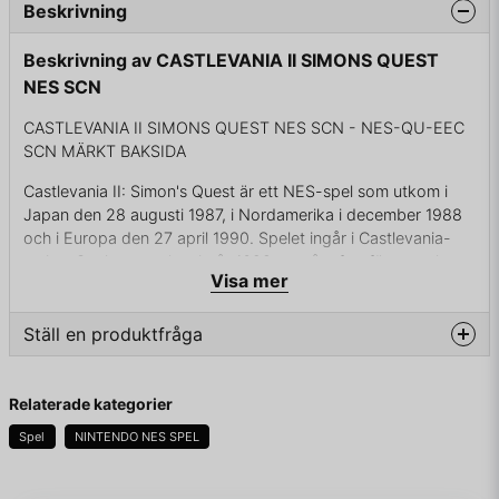
Beskrivning
Beskrivning av CASTLEVANIA II SIMONS QUEST
NES SCN
CASTLEVANIA II SIMONS QUEST NES SCN - NES-QU-EEC
SCN MÄRKT BAKSIDA
Castlevania II: Simon's Quest är ett NES-spel som utkom i
Japan den 28 augusti 1987, i Nordamerika i december 1988
och i Europa den 27 april 1990. Spelet ingår i Castlevania-
serien. Spelet utspelar sig år 1698, sex år efter förra spelet,
Visa mer
och Simon Belmont skall besegra Dracula.
Ställ en produktfråga
ENDAST KASSETT
question
Fråga oss något om denna produkten...
Relaterade kategorier
Spel
NINTENDO NES SPEL