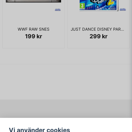
WWF RAW SNES
JUST DANCE DISNEY PARTY 2 WII
199 kr
299 kr
Navigering
Mitt konto
Vi använder cookies
Köpvillkor
Logga in