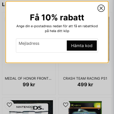
name
Namn
Liknande produkter
Få 10% rabatt
email
Mejladress
Ange din e-postadress nedan för att få en rabattkod
på hela ditt köp
email
Mejladress
Hämta kod
Ja, ni får publicera min fråga
MEDAL OF HONOR FRONTLINE XBOX USA
CRASH TEAM RACING PS1
99 kr
499 kr
Skicka fråga