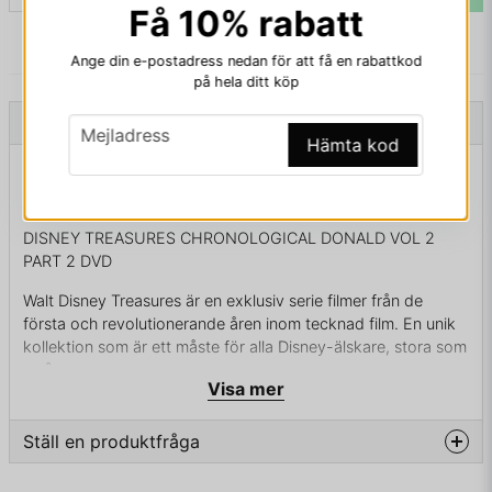
Få 10% rabatt
Ange din e-postadress nedan för att få en rabattkod
på hela ditt köp
Beskrivning
email
Mejladress
Hämta kod
Beskrivning av DISNEY TREASURES
CHRONOLOGICAL DONALD VOL 2 PART 2 DVD
DISNEY TREASURES CHRONOLOGICAL DONALD VOL 2
PART 2 DVD
Walt Disney Treasures är en exklusiv serie filmer från de
första och revolutionerande åren inom tecknad film. En unik
kollektion som är ett måste för alla Disney-älskare, stora som
små.
Visa mer
Ställ en produktfråga
KOMPLETT I BOX