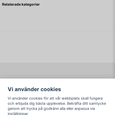
question
Fråga oss något om denna produkten...
Relaterade kategorier
name
Namn
email
Mejladress
Ja, ni får publicera min fråga
Navigering
Mitt konto
Vi använder cookies
Köpvillkor
Logga in
Om www.ARKAD.nu
Registrera dig
Vi använder cookies för att vår webbplats skall fungera
Glömt lösenord?
och erbjuda dig bästa upplevelse. Bekräfta ditt samtycke
genom att trycka på godkänn alla eller anpassa via
Sociala medier
arkad.nu
inställningar