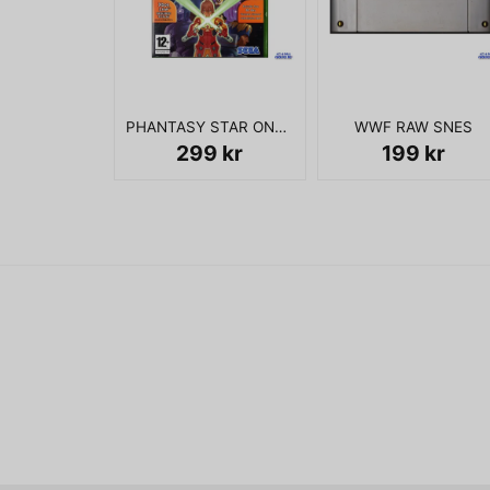
PHANTASY STAR ONLINE EPISODE I & II XBOX
WWF RAW SNES
299 kr
199 kr