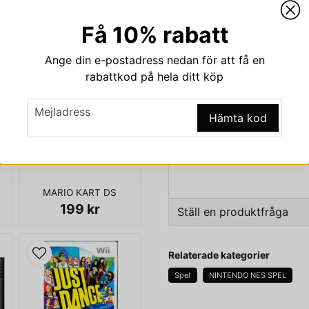
Beskrivning
Få 10% rabatt
Beskrivning av HOGAN
Ange din e-postadress nedan för att få en
HOGAN'S ALLEY NES FÖRS
rabattkod på hela ditt köp
Hogan's Alley är ett TV-spel 
email
ljuspistolspelen. Det gäller 
Mejladress
Hämta kod
att skjuta de som visar osk
ENDAST KASSETT
MARIO KART DS
199 kr
Ställ en produktfråga
question
Fråga oss något om den
Relaterade kategorier
Spel
NINTENDO NES SPEL