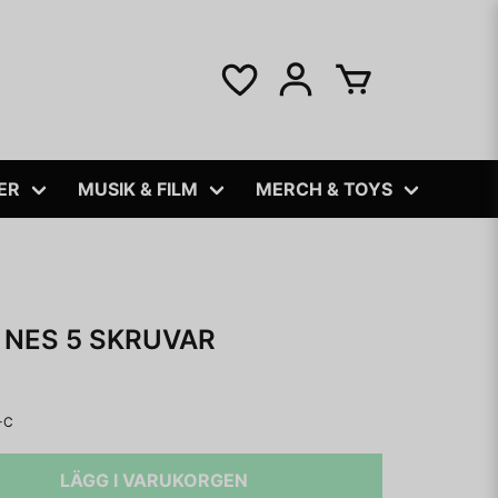
ER
MUSIK & FILM
MERCH & TOYS
 NES 5 SKRUVAR
-C
LÄGG I VARUKORGEN