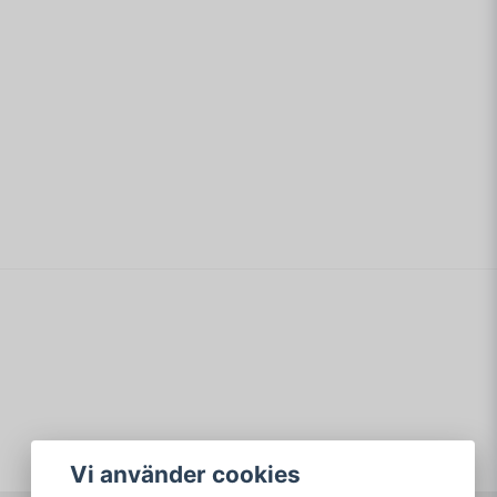
email
Mejladress
min fråga
Skicka fråga
Vi använder cookies