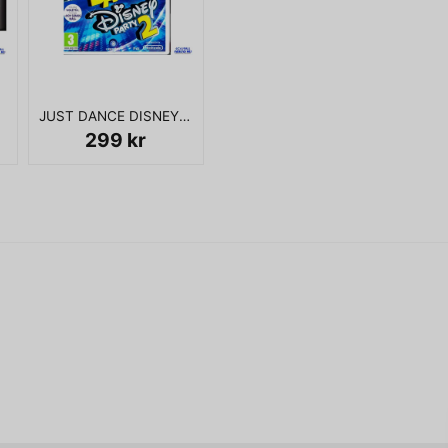
name
Namn
Ja, ni får publicera 
JUST DANCE DISNEY PARTY 2 WII
299 kr