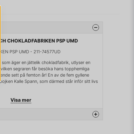
 OCH CHOKLADFABRIKEN PSP UMD
KEN PSP UMD - 211-74577UD
som äger en jättelik chokladfabrik, utlyser en
 vilken segraren får besöka hans topphemliga
ende sett på femton år! En av de fem gyllene
ge pojken Kalle Spann, som därmed står inför sitt livs
Visa mer
na produkten...