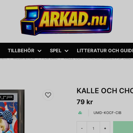
TILLBEHÖR
SPEL
LITTERATUR OCH GUID
Hem
MUSIK & FILM
FILM UMD
KALLE OCH CHOKLADFABRIKEN PSP UMD
KALLE OCH CH
79 kr
UMD-KOCF-CIB
-
+