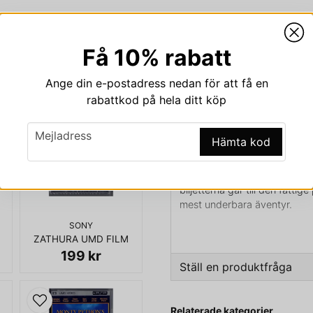
Få 10% rabatt
Beskrivning
Ange din e-postadress nedan för att få en
Beskrivning av KALLE
rabattkod på hela ditt köp
KALLE OCH CHOKLADFABRI
email
Mejladress
Hämta kod
Den excentriske Willy Wonka, 
världsomspännande tävling i
skapelse, som ingen utomstå
biljetterna går till den fatti
mest underbara äventyr.
SONY
ZATHURA UMD FILM
199 kr
KOMPLETT I BOX
Ställ en produktfråga
question
Fråga oss något om den
Relaterade kategorier