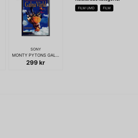
FILM UMD
FILM
name
Namn
SONY
MONTY PYTONS GALNA VÄRLD UMD FILM
Ja, ni får publicera 
299 kr