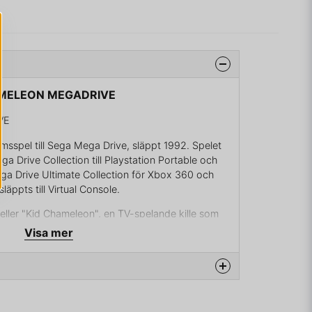
HAMELEON MEGADRIVE
VE
rmsspel till Sega Mega Drive, släppt 1992. Spelet
ga Drive Collection till Playstation Portable och
ega Drive Ultimate Collection för Xbox 360 och
läppts till Virtual Console.
 eller "Kid Chameleon", en TV-spelande kille som
li olika karaktärer och därigenom få och kunna
Visa mer
ighetsgraden ökar väldigt fort.
 har kommit som alla ungdomar ville spela. Men alla
r att de spelat spelet, så någon måste rädda dem,
na produkten...