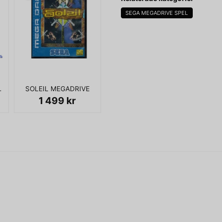
SEGA MEGADRIVE SPEL
I BOX UTAN MANUAL
name
Namn
ADRIVE
SOLEIL MEGADRIVE
Ja, ni får publicera 
1 499 kr