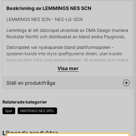
Beskrivning av LEMMINGS NES SCN
LEMMINGS NES SCN - NES-LG-SCN
Lemmings är ett datorspel utvecklat av DMA Design (numera
Rockstar North) och distribuerat av bland andra Psygnosis.
Datorspelet var nyskapande bland plattformsspelen -
spelaren kunde inte styra spelfigurerna direkt, utan kunde
bara ge dem olika specialegenskaper, till exempel som gräva,
blockera sina kamrater eller bygga ramp. Spelets bas
Visa mer
byggde på det självmordsbenägna beteende som sades
finnas hos de så kallade lämmeltågen.
Ställ en produktfråga
Spelet har i efterhand släppts till mer än 20 olika format.
question
Fråga oss något om denna produkten...
Relaterade kategorier
Spel
NINTENDO NES SPEL
ENDAST KASSETT
name
Namn
Liknande produkter