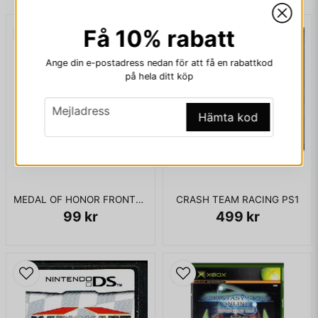
Få 10% rabatt
email
Mejladress
Ange din e-postadress nedan för att få en rabattkod
på hela ditt köp
email
Ja, ni får publicera min fråga
Mejladress
Hämta kod
MEDAL OF HONOR FRONTLINE XBOX USA
CRASH TEAM RACING PS1
99 kr
499 kr
Skicka fråga