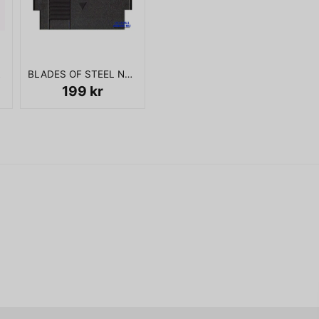
name
Namn
 SCN
BLADES OF STEEL NES SCN
Ja, ni får publicera 
199 kr