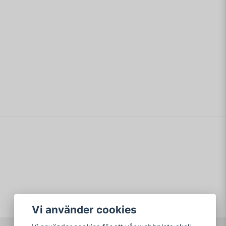
email
Mejladress
min fråga
Skicka fråga
Vi använder cookies