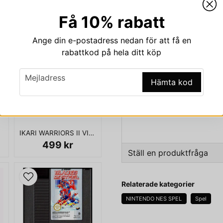
Beskrivning
Få 10% rabatt
Beskrivning av MACH R
Ange din e-postadress nedan för att få en
MACH RIDER NES BERGSAL
rabattkod på hela ditt köp
Mach Rider är ett futuristisk
email
ursprungligen den 18 oktob
Mejladress
Hämta kod
21 november samma år släppt
utkom i Europa och Australien. 
Console.
Året är 2112, och Jorden anf
IKARI WARRIORS II VICTORY ROAD NES REV-A
racerfordonen Quadrunners. S
499 kr
sektor till sektor på motorcy
Ställ en produktfråga
sin väg.
question
Fråga oss något om den
Relaterade kategorier
ENDAST KASSETT
NINTENDO NES SPEL
Spel