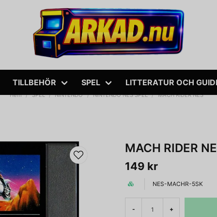
TILLBEHÖR
SPEL
LITTERATUR OCH GUID
Hem
SPEL
NINTENDO
NINTENDO NES SPEL
MACH RIDER NES
MACH RIDER N
149 kr
NES-MACHR-5SK
-
+