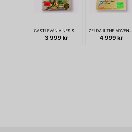
CASTLEVANIA NES SCN
ZELDA II THE ADVENTURE OF LINK BIGBOX NES
3 999 kr
4 999 kr