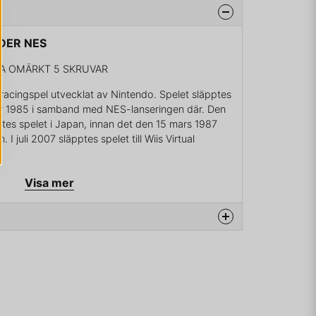
IDER NES
A OMÄRKT 5 SKRUVAR
t racingspel utvecklat av Nintendo. Spelet släpptes
er 1985 i samband med NES-lanseringen där. Den
es spelet i Japan, innan det den 15 mars 1987
I juli 2007 släpptes spelet till Wiis Virtual
alls av onda varelser, som använder sig av
Visa mer
pelets huvudperson, Mach Rider, skall ta sig från
kel, leta efter överlevande och förinta fienden på
na produkten...