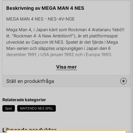
Beskrivning av MEGA MAN 4 NES
MEGA MAN 4 NES - NES-4V-NOE
Mega Man 4, i Japan känt som Rockman 4 Aratanaru Yabō!!
lit. "Rockman 4: A New Ambition!!"), är ett plattformsspel
utvecklat av Capcom till NES. Spelet är det fjärde i Mega
Man-serien och släpptes ursprungligen i Japan den 6
december 1991, i USA januari 1992 och i Europa 1993.
Spelet utspelar sig under oangivet år under 2000-talet
Visa mer
("20XX"), ett år efter Mega Man 3 och Dr. Wily anses ha
försvunnit för gott. Dr. Light får ett brev från den ryske
Ställ en produktfråga
vetenskapsmannen Dr. Cossack som utger sig för att vara
världens framgångsrikaste robotingenjör. Dr. Cossack
question
förklarar att han kommer att aktivera sina robotar och
Fråga oss något om denna produkten...
Relaterade kategorier
utmana Dr. Light och visa vems robotar som är starkast. Dr.
Light skickar Mega Man efter Dr. Cossacks ledarrobotar.
Spel
NINTENDO NES SPEL
Mega Man besegrar ledarrobotarna, Toad Man, Bright Man,
Pharaoh Man, Ring Man, Dust Man, Skull Man, Dive Man och
name
Namn
Liknande produkter
Drill Man, samt ger sig av mot—Dr. Cossacks isfästning.