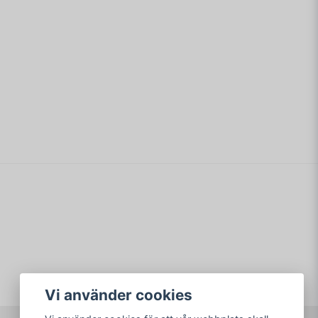
email
Mejladress
min fråga
Skicka fråga
Vi använder cookies