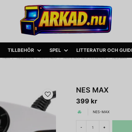
TILLBEHÖR
SPEL
LITTERATUR OCH GUID
Hem
TILLBEHÖR
NINTENDO
NINTENDO NES TILLBEHÖR
NES MAX
NES MAX
399 kr
NES-MAX
-
+