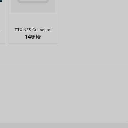
name
ENDAST JOYSTICK
Namn
I KARTONG
TTX NES Connector
Ja, ni får publicera 
149 kr