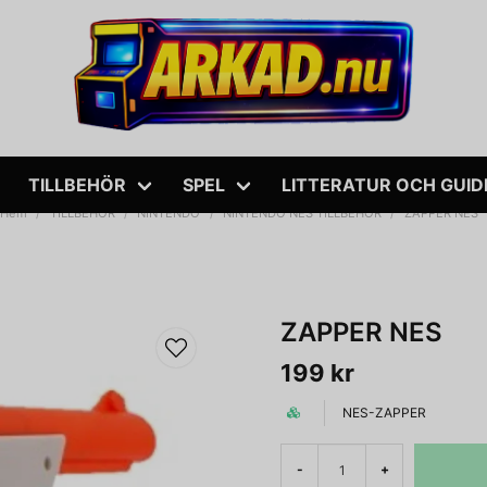
TILLBEHÖR
SPEL
LITTERATUR OCH GUID
Hem
TILLBEHÖR
NINTENDO
NINTENDO NES TILLBEHÖR
ZAPPER NES
ZAPPER NES
199 kr
NES-ZAPPER
-
+