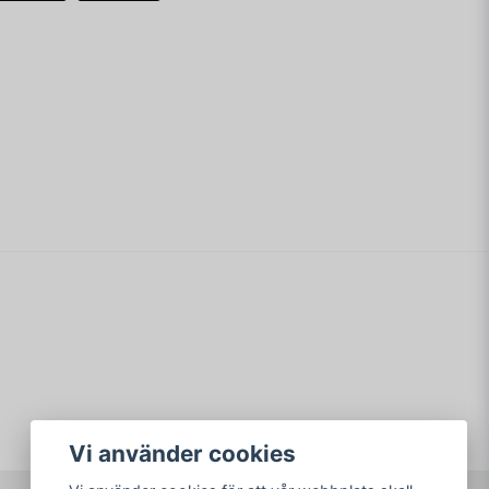
ldre, linje-baserade TV-tekniken, och fungerar
l!
er och projektorer.
email
Mejladress
ehöret till "Duck Hunt", där man skjuter fåglar,
 och två. Även vissa andra spel använder sig av
min fråga
oe och Wild Gunman.
Skicka fråga
Vi använder cookies