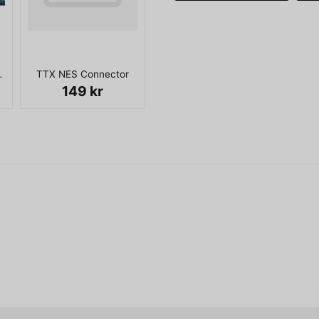
Hej!
Enheten är beroende av den ä
Nej det är Nintendo origina
inte med moderna TV-apparat
name
Namn
med vänlig hälsning
I KARTONG
TTX NES Connector
Zapper är mest känd som tillb
Jonas
149 kr
antingen en och en eller två
Ja, ni får publicera 
Zapper, till exempel Gumsh
ENDAST PISTOL